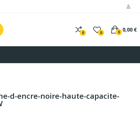
0,00 €
0
0
0
e-d-encre-noire-haute-capacite-
W