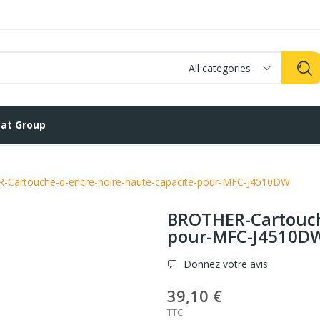
All categories
at Group
Cartouche-d-encre-noire-haute-capacite-pour-MFC-J4510DW
BROTHER-Cartouch
pour-MFC-J4510D
Donnez votre avis
39,10 €
TTC