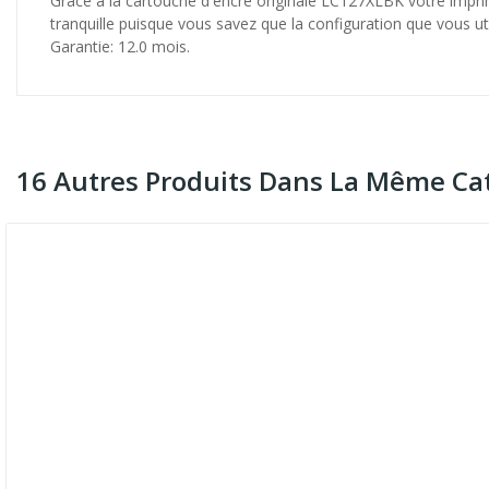
Grâce à la cartouche d'encre originale LC127XLBK votre imprim
tranquille puisque vous savez que la configuration que vous util
Garantie: 12.0 mois.
16 Autres Produits Dans La Même Cat