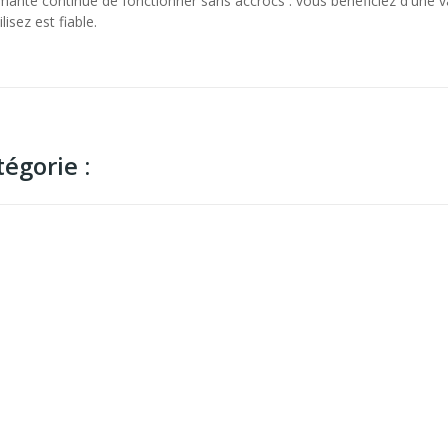
ante continue de fonctionner sans accrocs : vous bénéficiez d'une va
isez est fiable.
égorie :