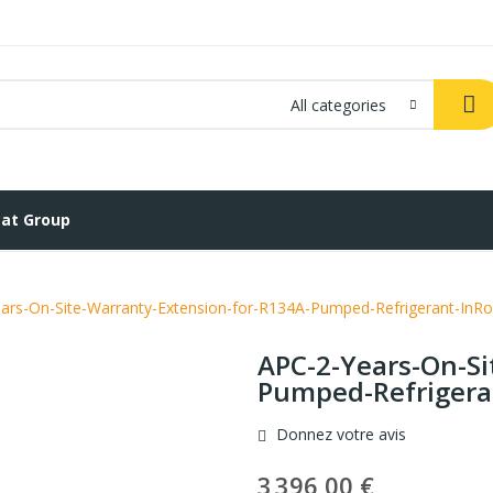
All categories
at Group
ars-On-Site-Warranty-Extension-for-R134A-Pumped-Refrigerant-In
APC-2-Years-On-Si
Pumped-Refrigera
Donnez votre avis
3 396,00 €