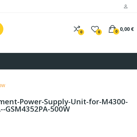
0,00 €
0
0
0
00W
ent-Power-Supply-Unit-for-M4300-
A--GSM4352PA-500W