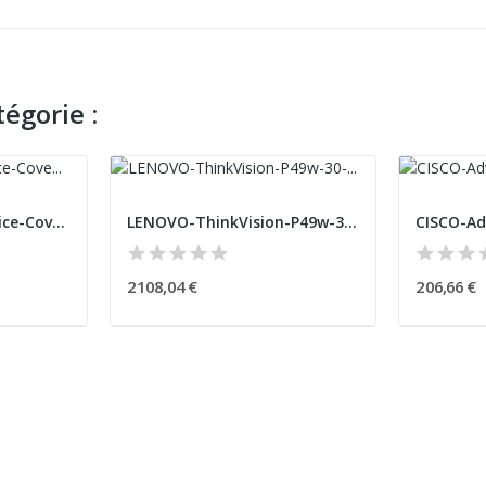
égorie :
EPSON-5-ans-de-service-CoverPlus-sur-site-pour-...
LENOVO-ThinkVision-P49w-30-49p-IPS-5120x1440-32...
2 108,04 €
206,66 €