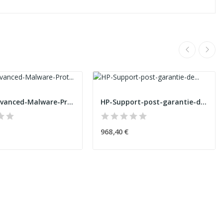
CISCO-Advanced-Malware-Protection-3YR.-50-99-Nodes
HP-Support-post-garantie-de-2-ans-sur-site-inte...
968,40 €