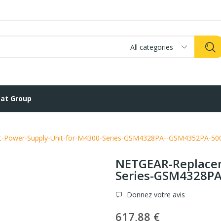
All categories
at Group
-Power-Supply-Unit-for-M4300-Series-GSM4328PA--GSM4352PA-5
NETGEAR-Replacem
Series-GSM4328P
Donnez votre avis
617,88 €