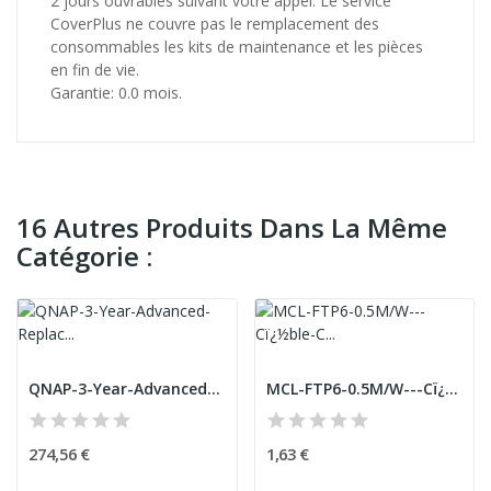
2 jours ouvrables suivant votre appel. Le service
CoverPlus ne couvre pas le remplacement des
consommables les kits de maintenance et les pièces
en fin de vie.
Garantie: 0.0 mois.
16 Autres Produits Dans La Même
Catégorie :
QNAP-3-Year-Advanced-Replacment-Service-For-TS-...
MCL-FTP6-0.5M/W---Cï¿½ble-CAT-6-RJ45-F/UTP---0....
274,56 €
1,63 €