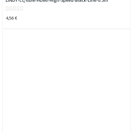
LINDY-Cï¿½ble-HDMI-High-Speed-Black-Line-0.5m
4,56 €