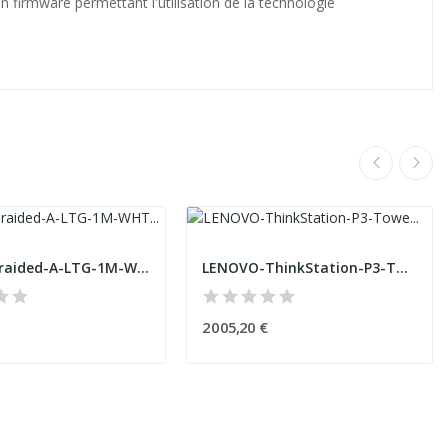
firmware permettant l'utilisation de la technologie
BELKIN-Braided-A-LTG-1M-WHT-(P)
LENOVO-ThinkStation-P3-Tower-Intel-Core-i9-1390...
2 005,20 €