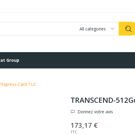
All categories
at Group
Express-Card-TLC
TRANSCEND-512Go
Donnez votre avis
173,17 €
TTC