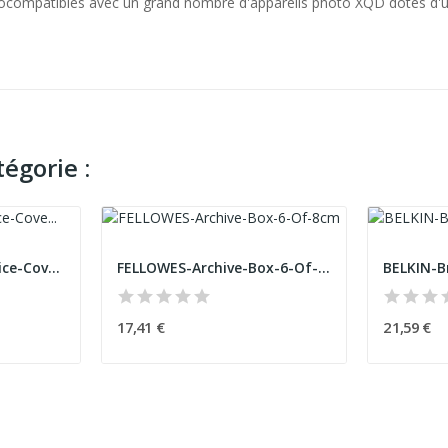
compatibles avec un grand nombre d'appareils photo XQD dotés d'un 
égorie :
EPSON-3-ans-de-service-CoverPlus-avec-retour-en...
FELLOWES-Archive-Box-6-Of-8cm
17,41 €
21,59 €