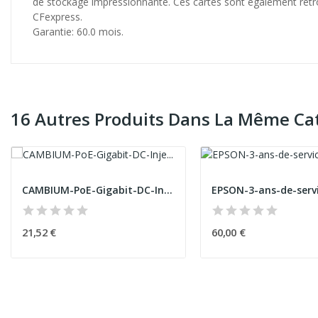
de stockage impressionnante. Ces cartes sont également rétro
CFexpress.
Garantie: 60.0 mois.
16 Autres Produits Dans La Même Cat
CAMBIUM-PoE-Gigabit-DC-Injector-15W-Output-at-5...
21,52 €
60,00 €