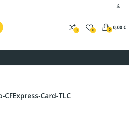
0,00 €
0
0
0
-CFExpress-Card-TLC