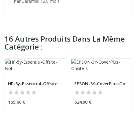
nanGarantie: 12.0 mois.
16 Autres Produits Dans La Même
Catégorie :
HP-5y-Essential-Offsite-Notebook
EPSON-3Y-CoverPlus-Onsite-service-forï¿½-SC-P7000
165,60 €
624,00 €