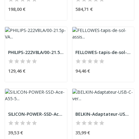
198,00 €
584,71 €
PHILIPS-222V8LA/00-21.5p-VA-LCD-FHD-1920x1080-1...
FELLOWES-tapis-de-sol-assis/debout
129,46 €
94,46 €
SILICON-POWER-SSD-Ace-A55-512Go-2.5p-SATA-III-6...
BELKIN-Adaptateur-USB-C-vers-Jack
39,53 €
35,99 €