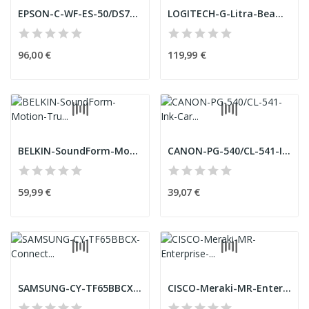
EPSON-C-WF-ES-50/DS70-4Y-OSSW-CoverPlus
LOGITECH-G-Litra-Beam-Premium-LED-Streaming-Key...
96,00 €
119,99 €
BELKIN-SoundForm-Motion-True-Wireless-Earbuds-B...
CANON-PG-540/CL-541-Ink-Cartridge-PVP
59,99 €
39,07 €
SAMSUNG-CY-TF65BBCX-Connectivity-Tray-for-Flip4...
CISCO-Meraki-MR-Enterprise-Agreement-5Year-Book...