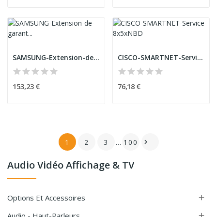
SAMSUNG-Extension-de-garantie-58p-65p-20HR-1AN
CISCO-SMARTNET-Service-8x5xNBD
153,23 €
76,18 €
1
2
3
…
100

Audio Vidéo Affichage & TV
Options Et Accessoires

Audio - Haut-Parleurs
