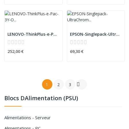
LENOVO-ThinkPlus-e-Pac-3Y-Onsite-MIIX-520-BE
EPSON-Singlepack-UltraChrome-XD2-T41R240-Cyan-1...
252,00 €
69,30 €

1
2
3
Blocs Dalimentation (PSU)
Alimentations - Serveur
Alimentations - PC