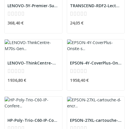
LENOVO-5Y-Premier-Support-with-Onsite-NBD-upgra...
TRANSCEND-RDF2-Lecteur-de-carte-CFast-Card-type...
368,40 €
24,05 €
LENOVO-ThinkCentre-M70s-Gen-4-Intel-Core-i5-134...
EPSON-4Y-CoverPlus-Onsite-service-incl-Print-He...
1 936,80 €
1 958,40 €
HP-Poly-Trio-C60-IP-Conference-Phone-for-Micros...
EPSON-27XL-cartouche-d-encre-cyan-haute-capacit...