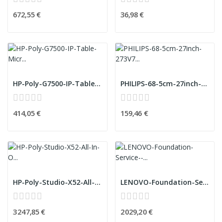
672,55 €
36,98 €
HP-Poly-G7500-IP-Table-Microphone
PHILIPS-68-5cm-27inch-273V7QDAB-W-LED-FHD-1920x...
414,05 €
159,46 €
HP-Poly-Studio-X52-All-In-One-Video-Bar-EMEA---...
LENOVO-Foundation-Service---5Yr-Next-Business-D...
3 247,85 €
2 029,20 €